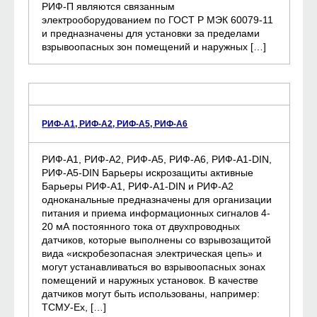
РИФ-П являются связанным
электрооборудованием по ГОСТ Р МЭК 60079-11
и предназначены для установки за пределами
взрывоопасных зон помещений и наружных […]
РИФ-А1, РИФ-А2, РИФ-А5, РИФ-А6
РИФ-А1, РИФ-А2, РИФ-А5, РИФ-А6, РИФ-А1-DIN,
РИФ-А5-DIN Барьеры искрозащиты активные
Барьеры РИФ-А1, РИФ-А1-DIN и РИФ-А2
одноканальные предназначены для организации
питания и приема информационных сигналов 4-
20 мА постоянного тока от двухпроводных
датчиков, которые выполнены со взрывозащитой
вида «искробезопасная электрическая цепь» и
могут устанавливаться во взрывоопасных зонах
помещений и наружных установок. В качестве
датчиков могут быть использованы, например:
ТСМУ-Ех, […]