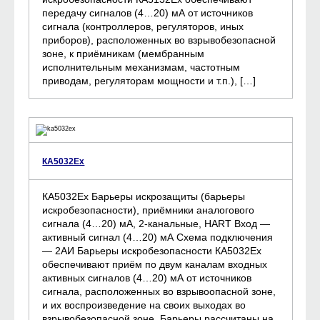
передачу сигналов (4…20) мА от источников
сигнала (контроллеров, регуляторов, иных
приборов), расположенных во взрывобезопасной
зоне, к приёмникам (мембранным
исполнительным механизмам, частотным
приводам, регуляторам мощности и т.п.), […]
КА5032Ех
КА5032Ех Барьеры искрозащиты (барьеры
искробезопасности), приёмники аналогового
сигнала (4…20) мА, 2-канальные, HART Вход —
активный сигнал (4…20) мА Схема подключения
— 2АИ Барьеры искробезопасности КА5032Ех
обеспечивают приём по двум каналам входных
активных сигналов (4…20) мА от источников
сигнала, расположенных во взрывоопасной зоне,
и их воспроизведение на своих выходах во
взрывобезопасной зоне. Барьеры рассчитаны на