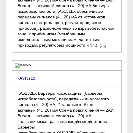
Выход — активный сигнал (4…20) мА Барьеры
искробезопасности КА5131Ех обеспечивают
передачу сигналов (4…20) мА от источников
сигнала (контроллеров, регуляторов, иных
приборов), расположенных во взрывобезопасной
зоне, к приёмникам (мембранным
исполнительным механизмам, частотным
приводам, регуляторам мощности и т.п.), […]
КА5132Ех
КА5132Ех Барьеры искрозащиты (барьеры
искробезопасности), передатчики аналогового
сигнала (4…20) мА, 2-канальные Вход —
активный (4…20) мА Схема подключения — 2АИ
Выход — активный сигнал (4…20) мА
Гальваническая развязка вход/выход/питание
Барьеры
искробезопасности КА5132Ех обеспечивают