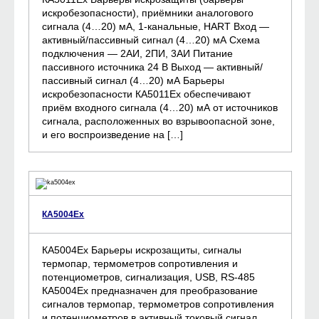
искробезопасности), приёмники аналогового
сигнала (4…20) мА, 1-канальные, HART Вход —
активный/пассивный сигнал (4…20) мА Схема
подключения — 2АИ, 2ПИ, 3АИ Питание
пассивного источника 24 B Выход — активный/
пассивный сигнал (4…20) мА Барьеры
искробезопасности КА5011Ех обеспечивают
приём входного сигнала (4…20) мА от источников
сигнала, расположенных во взрывоопасной зоне,
и его воспроизведение на […]
КА5004Ех
КА5004Ех Барьеры искрозащиты, сигналы
термопар, термометров сопротивления и
потенциометров, сигнализация, USB, RS-485
КА5004Ех предназначен для преобразование
сигналов термопар, термометров сопротивления
и потенциометров в активный токовый сигнал