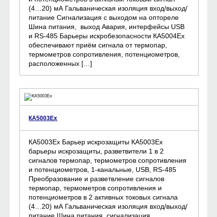
(4…20) мА Гальваническая изоляция вход/выход/
питание Сигнализация с выходом на оптореле
Шина питания, выход Авария, интерфейсы USB
и RS-485 Барьеры искробезопасности КА5004Ех
обеспечивают приём сигнала от термопар,
термометров сопротивления, потенциометров,
расположенных […]
КА5003Ех
КА5003Ех Барьер искрозащиты КА5003Ех
барьеры искрозащиты, разветвители 1 в 2
сигналов термопар, термометров сопротивления
и потенциометров, 1-канальные, USB, RS-485
Преобразование и разветвление сигналов
термопар, термометров сопротивления и
потенциометров в 2 активных токовых сигнала
(4…20) мА Гальваническая изоляция вход/выход/
питание Шина питания, сигнализация,