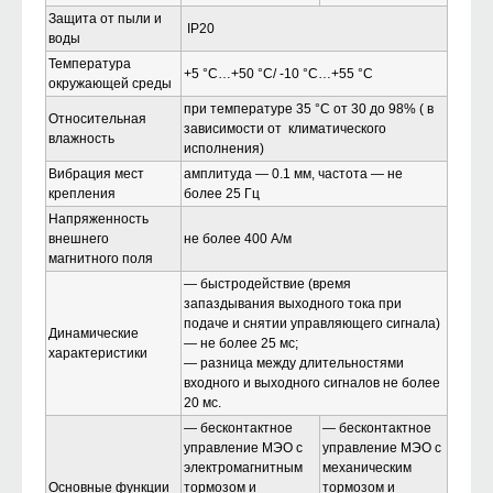
Защита от пыли и
IP20
воды
Температура
+5 °С…+50 °С/ -10 °С…+55 °С
окружающей среды
при температуре 35 °С от 30 до 98% ( в
Относительная
зависимости от климатического
влажность
исполнения)
Вибрация мест
амплитуда — 0.1 мм, частота — не
крепления
более 25 Гц
Напряженность
внешнего
не более 400 А/м
магнитного поля
— быстродействие (время
запаздывания выходного тока при
подаче и снятии управляющего сигнала)
Динамические
— не более 25 мс;
характеристики
— разница между длительностями
входного и выходного сигналов не более
20 мс.
— бесконтактное
— бесконтактное
управление МЭО с
управление МЭО с
электромагнитным
механическим
Основные функции
тормозом и
тормозом и