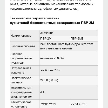
МЭО, которые оснащены механическим тормозом и
конденсаторным однофазным двигателем;
Технические характеристики
пускателей бесконтактных реверсивных ПБР-2М
Значение
Наименование
ПБР-2М
ПБР-2М1
24 В постоянного пульсирующего тока
Входные сигналы
или замыкание ключей
Входное
сопротивление
не менее 750 Ом
пускателя
Потребляемая
не более 7 Вт
мощность
Электрическое
220 В (50 Гц)
питания
Максимальный
коммутируемый
4 А
усилителем ток
Климатическое
УХЛ4.2/ Т3
УХЛ4.2/ Т3
исполнение