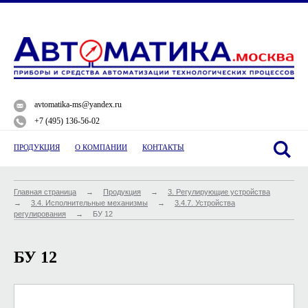
@
avtomatika-ms@yandex.ru
*
+7 (495) 136-56-02
O
ПРОДУКЦИЯ
О КОМПАНИИ
КОНТАКТЫ
Главная страница
→
Продукция
→
3. Регулирующие устройства
→
3.4. Исполнительные механизмы
→
3.4.7. Устройства
регулирования
→
БУ 12
БУ 12